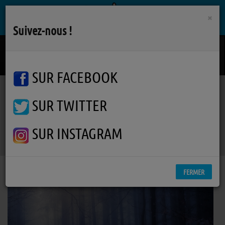
×
Suivez-nous !
Beautiful Trauma
PINK
SUR FACEBOOK
SUR TWITTER
Podcasts
Varanger
RSS
Varanger
SUR INSTAGRAM
FERMER