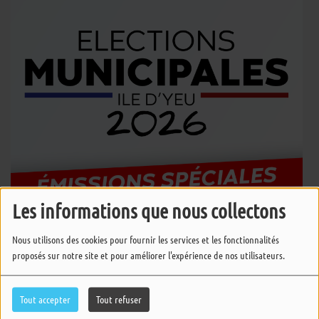
Les informations que nous collectons
Nous utilisons des cookies pour fournir les services et les fonctionnalités
Retrouvez toutes les interviews et émissions spéciales consacrées aux
proposés sur notre site et pour améliorer l'expérience de nos utilisateurs.
élections municipales de l'Ile d'Yeu
qui se déroulent les 15 et 22 mars
2026.
Tout accepter
Tout refuser