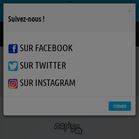
×
Suivez-nous !
Jealous Lover
ROLLING STONES
SUR FACEBOOK
SUR TWITTER
Podcasts
Élections municipales 2026
RSS
Élections municipales 2026
SUR INSTAGRAM
FERMER