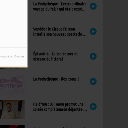
La Pockythèque - L'extraordinaire
voyage du fakir qui était resté
coincé dans une armoire Ikea
Vendée : le Cirque Friteau
installe son nouveau spectacle à
Brétignolles-sur-Mer
Épisode 4 – Laisse de mer et
Propulsé par Orejime
oiseaux du littoral
La Pockythèque - Ilos, tome 3
Ile d’Yeu : DJ Fanou promet une
soirée complètement déjantée à
Viens Dans Mon Île