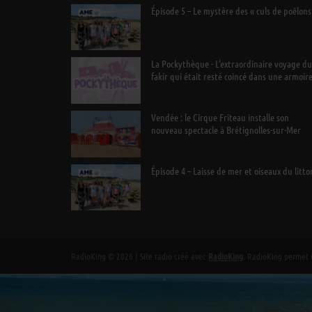
Épisode 5 – Le mystère des « culs de poêlons
La Pockythèque - L'extraordinaire voyage du
fakir qui était resté coincé dans une armoir
Ikea
Vendée : le Cirque Friteau installe son
nouveau spectacle à Brétignolles-sur-Mer
Épisode 4 – Laisse de mer et oiseaux du litto
RadioKing © 2026 | Site radio créé avec
RadioKing
. RadioKing permet