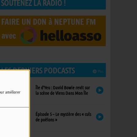
SOUTENEZ LA RADIO !
LES DERNIERS PODCASTS
Plus
Île d’Yeu : David Bowie revit sur
pour améliorer
la scène de Viens Dans Mon Île
Épisode 5 – Le mystère des « culs
de poêlons »