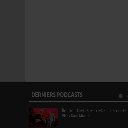
DERNIERS PODCASTS
Plu
Île d’Yeu : David Bowie revit sur la scène de
Viens Dans Mon Île