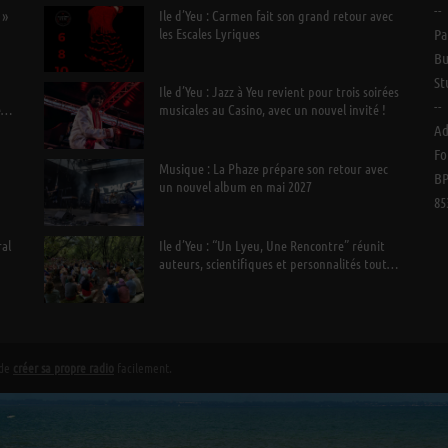
--
 »
Ile d’Yeu : Carmen fait son grand retour avec
les Escales Lyriques
Pa
Bu
St
Ile d’Yeu : Jazz à Yeu revient pour trois soirées
--
e
musicales au Casino, avec un nouvel invité !
Ad
Fo
Musique : La Phaze prépare son retour avec
BP
un nouvel album en mai 2027
85
ral
Ile d’Yeu : “Un Lyeu, Une Rencontre” réunit
auteurs, scientifiques et personnalités tout
l’été
 de
créer sa propre radio
facilement.