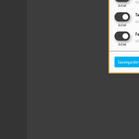
Ut
Activé
Tw
Ut
Activé
Fa
Ut
Activé
Sauvegarder