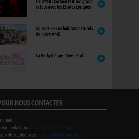
Ile d’Yeu : Carmen fait son grand
retour avec les Escales Lyriques
Épisode 3 – Les habitats naturels
de notre AME
La Pockythèque - Deep End
POUR NOUS CONTACTER
r e-mail :
reau, rédaction :
contact@neptunefm.com
udio direct, dédicaces :
antenne@neptunefm.com