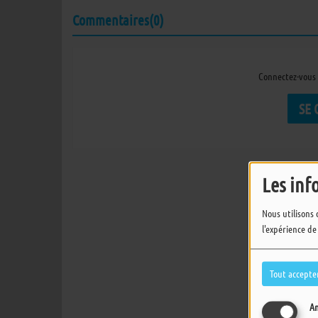
Commentaires(0)
Connectez-vous 
SE
Les inf
Nous utilisons 
l'expérience de
Tout accepte
An