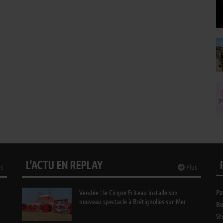
L'ACTU EN REPLAY
s
Plus
Vendée : le Cirque Friteau installe son
Pa
nouveau spectacle à Brétignolles-sur-Mer
Bu
St