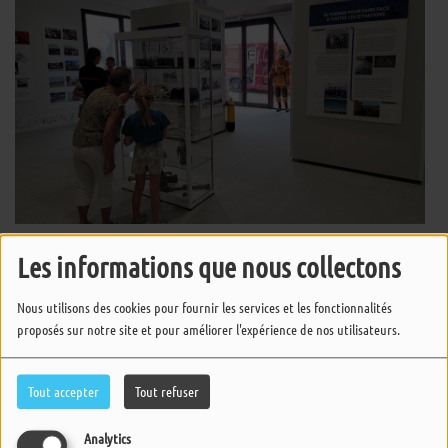
Les informations que nous collectons
"Un cheveu sur la langue..." : Dans les
coulisses de l'exposition des pompiers
de l'Île d'Yeu
Nous utilisons des cookies pour fournir les services et les fonctionnalités
proposés sur notre site et pour améliorer l'expérience de nos utilisateurs.
Un Cheveu sur la Langue, un Poil dans
Tout accepter
Tout refuser
la Main : Spéciale Festival des
Insulaires 2026
Analytics