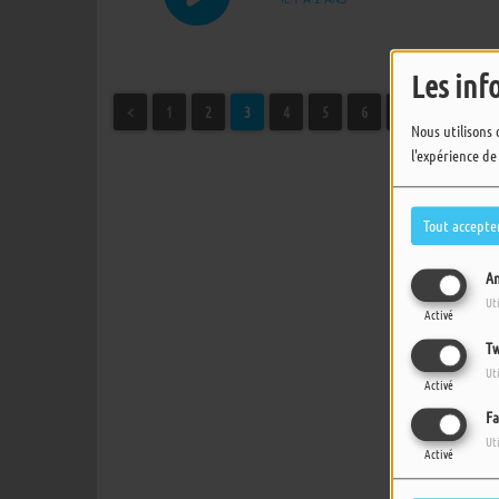
Les inf
<
1
2
3
4
5
6
7
8
9
Nous utilisons 
l'expérience de
Tout accepte
An
Ut
Activé
Tw
Ut
Activé
Fa
Ut
Activé