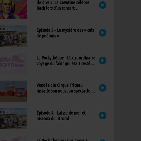
Ile d’Yeu : La Cavatine célèbre
Bach lors d’un concert
exceptionnel à l’église
Épisode 5 – Le mystère des « culs
de poêlons »
La Pockythèque - L'extraordinaire
voyage du fakir qui était resté
coincé dans une armoire Ikea
Vendée : le Cirque Friteau
installe son nouveau spectacle à
Brétignolles-sur-Mer
Épisode 4 – Laisse de mer et
oiseaux du littoral
La Pockythèque - Ilos, tome 3