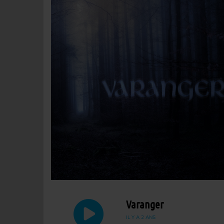
Varanger
IL Y A 2 ANS