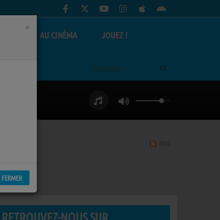
×
AS
AU CINÉMA
JOUEZ !
RSS
FERMER
RETROUVEZ-NOUS SUR