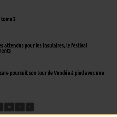
, tome 2
s attendus pour les Insulaires, le festival
ments
Ycare poursuit son tour de Vendée à pied avec une
18
19
>