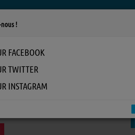
LA RADIO
MUSIQUE
EN REPLAY
MÉDI
-nous !
UR FACEBOOK
UR TWITTER
UR INSTAGRAM