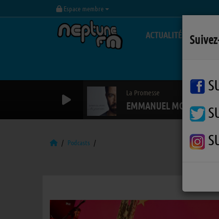
Espace membre
ACTUALITÉS
Suivez
S
La Promesse
EMMANUEL MOIRE
S
S
Podcasts