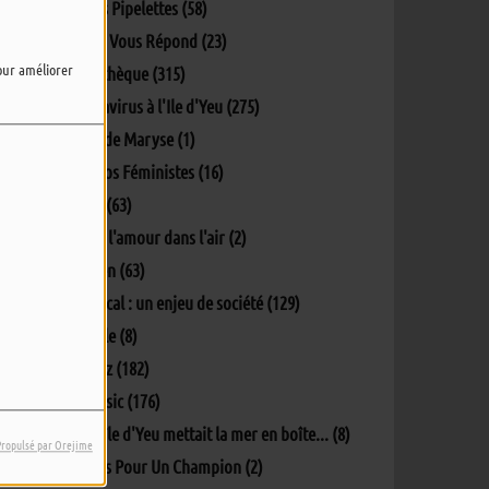
L'info des Pipelettes (58)
La Mairie Vous Répond (23)
pour améliorer
La Pockythèque (315)
Le coronavirus à l'Ile d'Yeu (275)
Lectures de Maryse (1)
Les Ec(h)os Féministes (16)
Matinale (63)
Oh y'a de l'amour dans l'air (2)
Parlons-en (63)
Penser local : un enjeu de société (129)
Percept'île (8)
Phil's Jazz (182)
Phil's Music (176)
Quand L'île d'Yeu mettait la mer en boîte... (8)
Propulsé par Orejime
Questions Pour Un Champion (2)