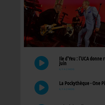
Ile d’Yeu : l’UCA donne 
juin
IL Y A 2 MOIS
La Pockythèque - One Pi
IL Y A 2 MOIS