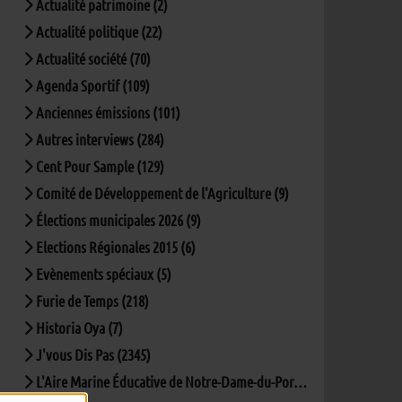
Actualité patrimoine (2)
Actualité politique (22)
Actualité société (70)
Agenda Sportif (109)
Anciennes émissions (101)
Autres interviews (284)
Cent Pour Sample (129)
Comité de Développement de l'Agriculture (9)
Élections municipales 2026 (9)
Elections Régionales 2015 (6)
Evènements spéciaux (5)
Furie de Temps (218)
Historia Oya (7)
J'vous Dis Pas (2345)
L'Aire Marine Éducative de Notre-Dame-du-Port (5)