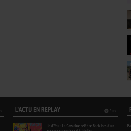
L'ACTU EN REPLAY
s
Plus
Ile d’Yeu : La Cavatine célèbre Bach lors d’un
Pa
concert exceptionnel à l’église