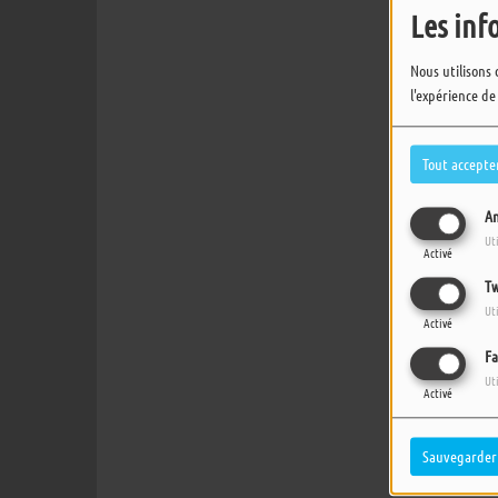
Les inf
Nous utilisons 
l'expérience de
Tout accepte
An
Ut
Activé
Tw
Ut
Activé
Fa
Ut
Activé
Sauvegarder