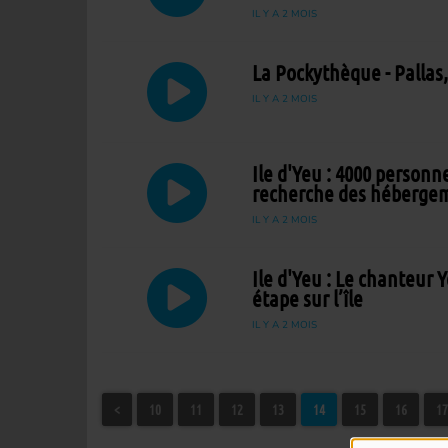
IL Y A 2 MOIS
La Pockythèque - Pallas
IL Y A 2 MOIS
Ile d'Yeu : 4000 personne
recherche des héberge
IL Y A 2 MOIS
Ile d'Yeu : Le chanteur 
étape sur l’île
IL Y A 2 MOIS
<
10
11
12
13
14
15
16
17