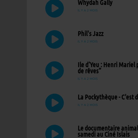
Whydah Gally
IL Y A 2 MOIS
Phil's Jazz
IL Y A 2 MOIS
Ile d’Yeu : Henri Mariel
de rêves”
IL Y A 2 MOIS
La Pockythèque - C'est d
IL Y A 2 MOIS
Le documentaire animali
samedi au Ciné Islais