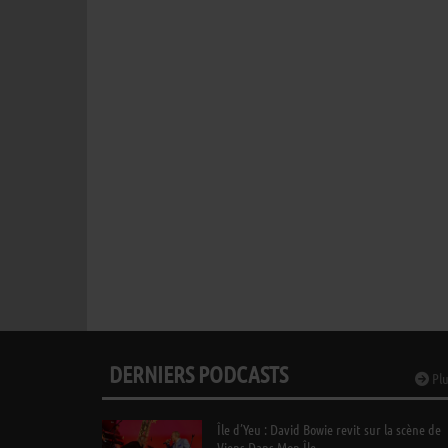
DERNIERS PODCASTS
Plu
Île d’Yeu : David Bowie revit sur la scène de
Viens Dans Mon Île