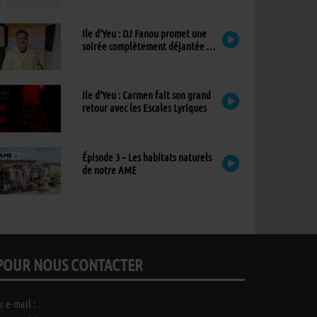
Ile d’Yeu : DJ Fanou promet une
soirée complètement déjantée à
Viens Dans Mon Île
Ile d’Yeu : Carmen fait son grand
retour avec les Escales Lyriques
Épisode 3 – Les habitats naturels
de notre AME
POUR NOUS CONTACTER
r e-mail :