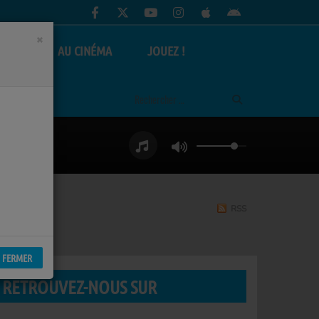
×
AS
AU CINÉMA
JOUEZ !
RSS
FERMER
RETROUVEZ-NOUS SUR