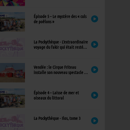
exceptionnel à l’église
Épisode 5 – Le mystère des « culs
de poêlons »
La Pockythèque - L'extraordinaire
voyage du fakir qui était resté
coincé dans une armoire Ikea
Vendée : le Cirque Friteau
installe son nouveau spectacle à
Brétignolles-sur-Mer
Épisode 4 – Laisse de mer et
oiseaux du littoral
La Pockythèque - Ilos, tome 3