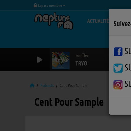
Espace membre
ACTUALITÉS
Suivez
S
Souffler
TRYO
S
S
Podcasts
Cent Pour Sample
Cent Pour Sample