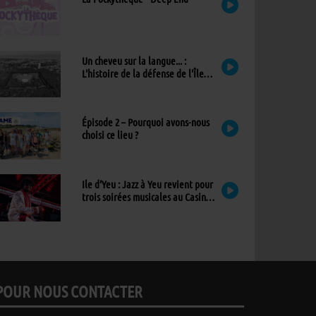
Un cheveu sur la langue... :
L'histoire de la défense de l'Île
d'Yeu
Épisode 2 – Pourquoi avons-nous
choisi ce lieu ?
Ile d’Yeu : Jazz à Yeu revient pour
trois soirées musicales au Casino,
avec un nouvel invité !
POUR NOUS CONTACTER