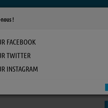
LA RADIO
MUSIQUE
EN REPLAY
MÉDI
-nous !
UR FACEBOOK
UR TWITTER
UR INSTAGRAM