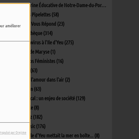
L'Aire Marine Éducative de Notre-Dame-du-Port (4)
L'info des Pipelettes (58)
La Mairie Vous Répond (23)
pour améliorer
La Pockythèque (314)
Le coronavirus à l'Ile d'Yeu (275)
Lectures de Maryse (1)
Les Ec(h)os Féministes (16)
Matinale (63)
Oh y'a de l'amour dans l'air (2)
Parlons-en (63)
Penser local : un enjeu de société (129)
Percept'île (8)
Phil's Jazz (182)
Phil's Music (176)
Propulsé par Orejime
Quand L'île d'Yeu mettait la mer en boîte... (8)