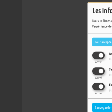
Les inf
Nous utilisons 
l'expérience de
Tout accepte
An
Ut
Activé
Tw
Ut
Activé
Fa
Ut
Activé
Sauvegarder