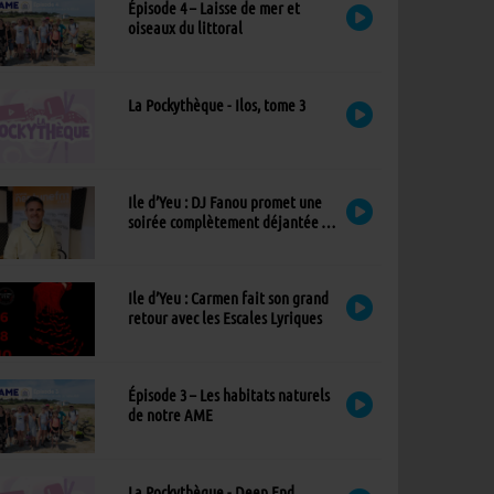
Épisode 4 – Laisse de mer et
oiseaux du littoral
La Pockythèque - Ilos, tome 3
Ile d’Yeu : DJ Fanou promet une
soirée complètement déjantée à
Viens Dans Mon Île
Ile d’Yeu : Carmen fait son grand
retour avec les Escales Lyriques
Épisode 3 – Les habitats naturels
de notre AME
La Pockythèque - Deep End