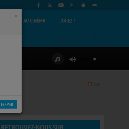
×
AS
AU CINÉMA
JOUEZ !
RSS
FERMER
RETROUVEZ-NOUS SUR