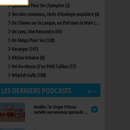
Questions Pour Un Champion (2)
Terrains communs, récits d’écologie populaire (6)
Un Cheveu sur la Langue, un Poil dans la Main (167)
Un Lyeu, Une Rencontre (41)
Un Temps Pour Soi (128)
Varanger (141)
Vitrine Urbaine (8)
Vol Au-dessus D'un Petit Caillou (17)
Whydah Gally (180)
LES DERNIERS PODCASTS
Plus
Vendée : le Cirque Friteau
installe son nouveau spectacle à
Brétignolles-sur-Mer