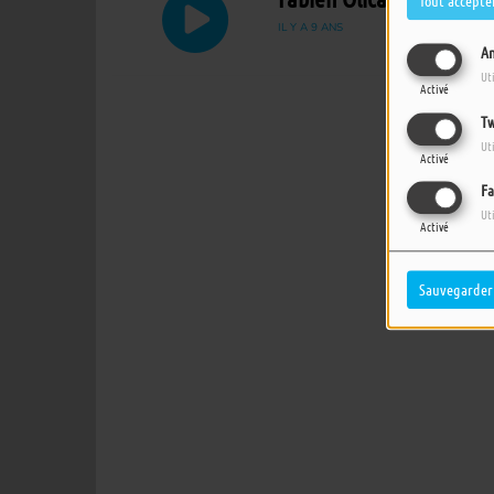
Tout accepte
IL Y A 9 ANS
An
Ut
Activé
Tw
Ut
Activé
Fa
Ut
Activé
Sauvegarder