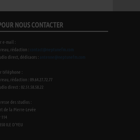
POUR NOUS CONTACTER
r e-mail :
reau, rédaction :
contact@neptunefm.com
udio direct, dédicaces :
antenne@neptunefm.com
r téléphone :
reau, rédaction : 09.64.27.72.77
udio direct : 02.51.58.58.22
resse des studios :
rt de la Pierre-Levée
 114
350 ILE D'YEU