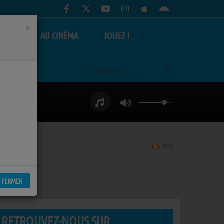
×
AS
AU CINÉMA
JOUEZ !
RSS
FERMER
RETROUVEZ-NOUS SUR