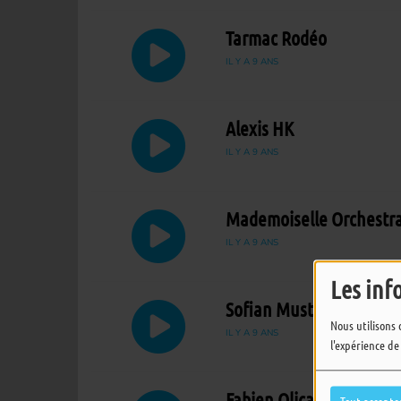
Tarmac Rodéo
IL Y A 9 ANS
Alexis HK
IL Y A 9 ANS
Mademoiselle Orchestr
IL Y A 9 ANS
Les inf
Sofian Mustang
Nous utilisons 
IL Y A 9 ANS
l'expérience de
Fabien Olicard