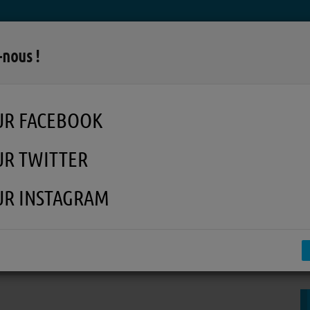
LA RADIO
MUSIQUE
EN REPLAY
MÉDI
-nous !
UR FACEBOOK
UR TWITTER
UR INSTAGRAM