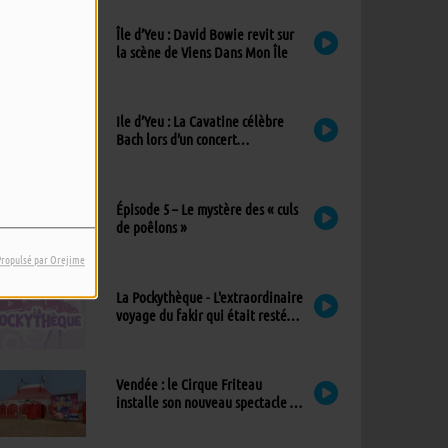
Île d’Yeu : David Bowie revit sur
la scène de Viens Dans Mon Île
Ile d’Yeu : La Cavatine célèbre
Bach lors d’un concert
exceptionnel à l’église
Épisode 5 – Le mystère des « culs
de poêlons »
Propulsé par Orejime
La Pockythèque - L'extraordinaire
voyage du fakir qui était resté
coincé dans une armoire Ikea
Vendée : le Cirque Friteau
installe son nouveau spectacle à
Brétignolles-sur-Mer