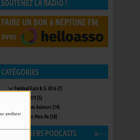
SOUTENEZ LA RADIO !
CATÉGORIES
Festival Face & Si 2016 (7)
Poupet 2019 (5)
Une Ile, Des Auteurs (14)
pour améliorer
Viens Dans Mon Ile (58)
LES DERNIERS PODCASTS
Plus