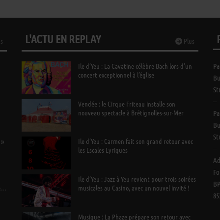
L'ACTU EN REPLAY
s
Plus
Ile d’Yeu : La Cavatine célèbre Bach lors d’un
Pa
concert exceptionnel à l’église
Bu
St
--
n
Vendée : le Cirque Friteau installe son
nouveau spectacle à Brétignolles-sur-Mer
Pa
Bu
St
 »
Ile d’Yeu : Carmen fait son grand retour avec
--
les Escales Lyriques
Ad
Fo
Ile d’Yeu : Jazz à Yeu revient pour trois soirées
BP
e
musicales au Casino, avec un nouvel invité !
85
Musique : La Phaze prépare son retour avec