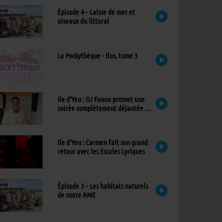
Épisode 4 – Laisse de mer et
oiseaux du littoral
La Pockythèque - Ilos, tome 3
Ile d’Yeu : DJ Fanou promet une
soirée complètement déjantée à
Viens Dans Mon Île
Ile d’Yeu : Carmen fait son grand
retour avec les Escales Lyriques
Épisode 3 – Les habitats naturels
de notre AME