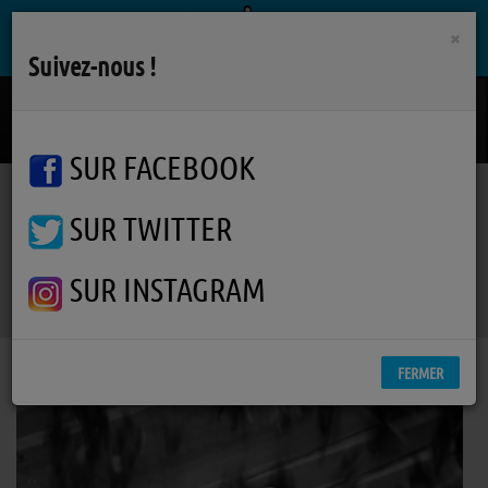
×
Suivez-nous !
Scatola
LAURA PAUSINI
SUR FACEBOOK
SUR TWITTER
Podcasts
Actualité société
RSS
Actualité société
SUR INSTAGRAM
FERMER