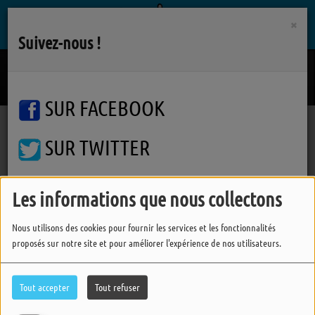
×
Suivez-nous !
Blues, Booze And Rock 'N' Roll
MANU LANVIN
SUR FACEBOOK
SUR TWITTER
Podcasts
Cent Pour Sample
Cent Pour Sample
Cent Pour Sample
SUR INSTAGRAM
Les informations que nous collectons
Nous utilisons des cookies pour fournir les services et les fonctionnalités
FERMER
proposés sur notre site et pour améliorer l'expérience de nos utilisateurs.
Tout accepter
Tout refuser