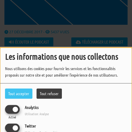
27 DÉCEMBRE 2017 -
5437 VUES
ÉCOUTER LE PODCAST
TÉLÉCHARGER LE PODCAST
Les informations que nous collectons
alemayehu eshete - temar ledje
idris ackamoor - tinoge ya ta'a ba pt.1
Nous utilisons des cookies pour fournir les services et les fonctionnalités
proposés sur notre site et pour améliorer l'expérience de nos utilisateurs.
ikebe shakedown - curitiba strut
johnny lytle - the man
Tout accepter
Tout refuser
rainy night in georgia - leroy and the drivers
Analytics
Utilisation: Analyse
alemayehu eshete - alteleyeshegnem
Activé
Twitter
family tree - family tree