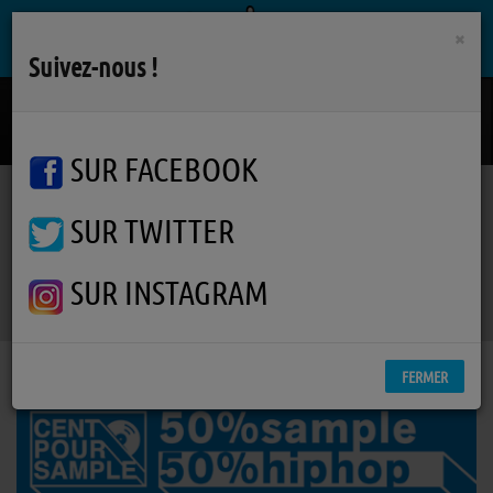
×
Suivez-nous !
Vertiges De L'amour
ALAIN BASHUNG
SUR FACEBOOK
SUR TWITTER
Podcasts
Cent Pour Sample
Cent Pour Sample
Cent Pour Sample
SUR INSTAGRAM
FERMER