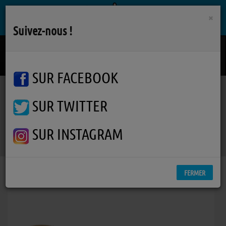
×
Suivez-nous !
Last Resort (Reloaded)
PAPA ROACH / JERIS JOHNSON
SUR FACEBOOK
SUR TWITTER
Podcasts
Accords D'accordéons
RSS
Accords D'accordéons
SUR INSTAGRAM
FERMER