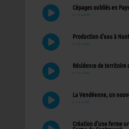
Cépages oubliés en Pays
IL Y A 4 ANS
Production d’eau à Nante
IL Y A 4 ANS
Résidence de territoire
IL Y A 4 ANS
La Vendéenne, un nouvea
IL Y A 4 ANS
Création d’une ferme ur