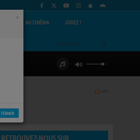
×
AS
AU CINÉMA
JOUEZ !
RSS
FERMER
RETROUVEZ-NOUS SUR