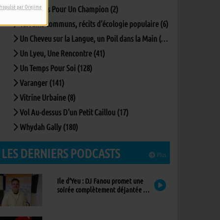
Propulsé par Orejime
Questions Pour Un Champion (2)
Terrains communs, récits d’écologie populaire (6)
Un Cheveu sur la Langue, un Poil dans la Main (166)
Un Lyeu, Une Rencontre (41)
Un Temps Pour Soi (128)
Varanger (141)
Vitrine Urbaine (8)
Vol Au-dessus D'un Petit Caillou (17)
Whydah Gally (180)
LES DERNIERS PODCASTS
Plus
Ile d’Yeu : DJ Fanou promet une
soirée complètement déjantée à
Viens Dans Mon Île