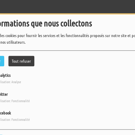
ormations que nous collectons
2
13
>
des cookies pour fournir les services et les fonctionnalités proposés sur notre site et 
 nos utilisateurs.
r
Tout refuser
alytics
ilisation: Analyse
itter
ilisation: Fonctionnalité
cebook
ilisation: Fonctionnalité