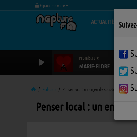
Espace membre
ACTUALITÉS
Suivez
S
Promis Jure
MARIE-FLORE
S
S
Podcasts
Penser local : un enjeu de société
Penser local : un enjeu d