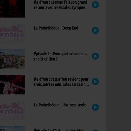
Ile d’Yeu : Carmen fait son grand
retour avec les Escales Lyriques
La Pockythèque - Deep End
Épisode 2 – Pourquoi avons-nous
choisi ce lieu ?
Ile d’Yeu : Jazz à Yeu revient pour
trois soirées musicales au Casino,
avec un nouvel invité !
La Pockythèque - Une rose seule
Épisode 1 – C'est quoi une Aire