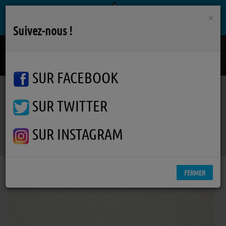
×
Suivez-nous !
Coeur Stone
MIKA / STYLETO
SUR FACEBOOK
SUR TWITTER
Podcasts
L'info des Pipelettes
RSS
L'info des Pipelettes
SUR INSTAGRAM
FERMER