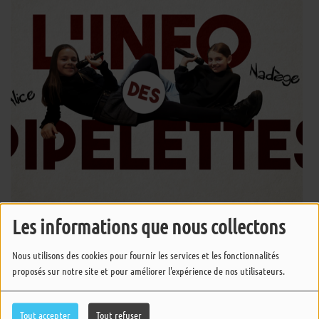
Les informations que nous collectons
Rendez-vous chaque mercredi à 17h pour L'info des Pipelettes ! Nadège
Nous utilisons des cookies pour fournir les services et les fonctionnalités
et Alice vous retrouvent avec quelques info people, des rendez-vous, de
proposés sur notre site et pour améliorer l'expérience de nos utilisateurs.
la musique et leur bonne humeur !
Tout accepter
Tout refuser