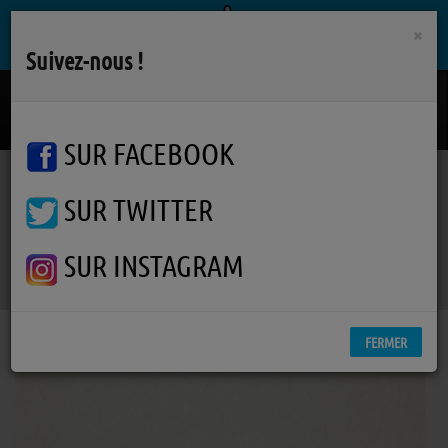
×
Suivez-nous !
New Born
MUSE
SUR FACEBOOK
SUR TWITTER
Podcasts
L'info des Pipelettes
RSS
L'info des Pipelettes
SUR INSTAGRAM
FERMER