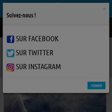
×
Suivez-nous !
These Alarms
SNOW PATROL / KYLIE MINOGUE
SUR FACEBOOK
SUR TWITTER
Podcasts
Furie de Temps
RSS
Furie de Temps
SUR INSTAGRAM
FERMER