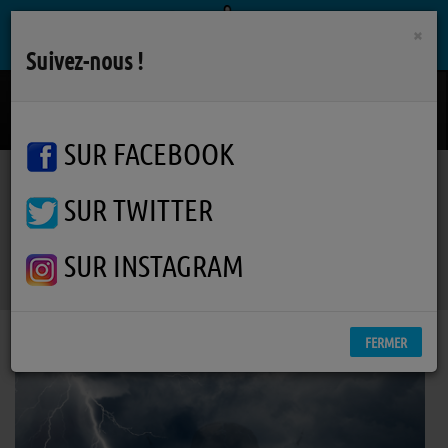
×
Suivez-nous !
Toi La-bas
ALBIN DE LA SIMONE
SUR FACEBOOK
SUR TWITTER
Podcasts
Furie de Temps
RSS
Furie de Temps
SUR INSTAGRAM
FERMER