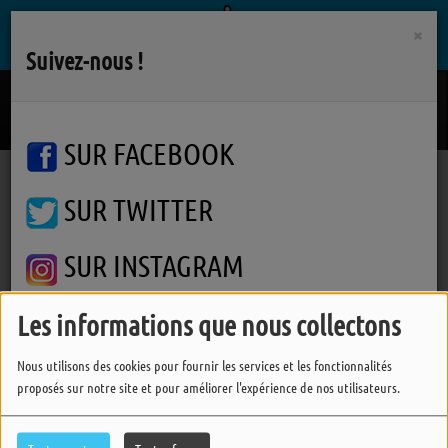
×
Suivez-nous !
Around The Bend
THE ASTEROIDS GALAXY TOUR
SUR FACEBOOK
SUR TWITTER
Podcasts
Matinale
Salon de la Thalasso et des Cures Thermales
Salon de la Thalasso et des
SUR INSTAGRAM
Cures Thermales
Les informations que nous collectons
FERMER
Nous utilisons des cookies pour fournir les services et les fonctionnalités
proposés sur notre site et pour améliorer l'expérience de nos utilisateurs.