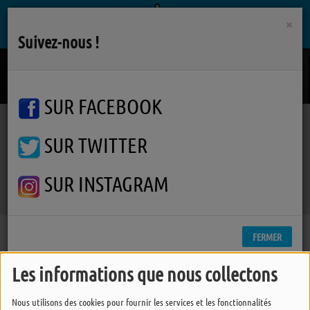
×
Suivez-nous !
How It Was Before
TOM GREGORY
SUR FACEBOOK
SUR TWITTER
Podcasts
Phil's Music
Phil's Music
Phil's Music
SUR INSTAGRAM
FERMER
Les informations que nous collectons
Nous utilisons des cookies pour fournir les services et les fonctionnalités