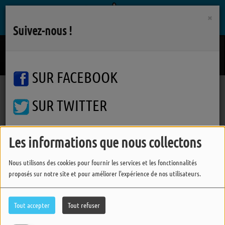
×
Suivez-nous !
En Cloque
RENAUD
SUR FACEBOOK
SUR TWITTER
Podcasts
Phil's Music
Phil's Music
Phil's Music
SUR INSTAGRAM
Les informations que nous collectons
Nous utilisons des cookies pour fournir les services et les fonctionnalités
FERMER
proposés sur notre site et pour améliorer l'expérience de nos utilisateurs.
Tout accepter
Tout refuser