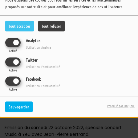
proposés sur notre site et pour améliorer l'expérience de nos utilisateurs.
Tout accepter
Tout refuser
Analytics
Utilisation: Analyse
Activé
Twitter
Utilisation: Fonctionnalité
Activé
Facebook
Utilisation: Fonctionnalité
Activé
22 OCTOBRE 2022 -
2731 VUES
Propulsé par Orejime
Sauvegarder
ÉCOUTER LE PODCAST
TÉLÉCHARGER LE PODCAST
Emission du samedi 22 octobre 2022, spéciale concert
Music à Yeu avec Jean-Pierre Bertrand.