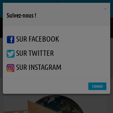
×
Suivez-nous !
Alone
HEART
SUR FACEBOOK
SUR TWITTER
Podcasts
Anciennes émissions
M... Comme Migration
RSS
M... Comme Migration
SUR INSTAGRAM
FERMER