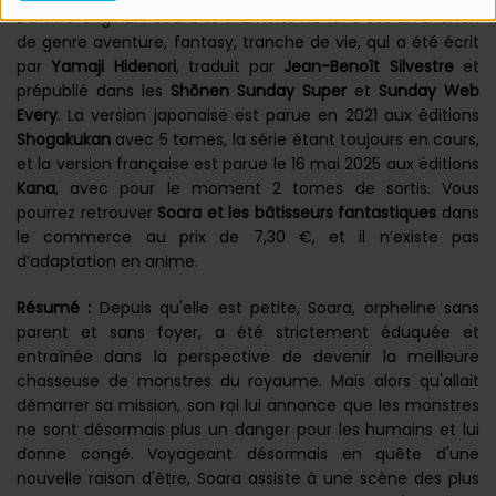
Du titre original :
Soara to Mamono no Ie
. C’est un shonen
de genre aventure, fantasy, tranche de vie, qui a été écrit
par
Yamaji Hidenori
, traduit par
Jean-Benoît Silvestre
et
prépublié dans les
Shōnen Sunday Super
et
Sunday Web
Every
. La version japonaise est parue en 2021 aux éditions
Shogakukan
avec 5 tomes, la série étant toujours en cours,
et la version française est parue le 16 mai 2025 aux éditions
Kana
, avec pour le moment 2 tomes de sortis. Vous
pourrez retrouver
Soara et les bâtisseurs fantastiques
dans
le commerce au prix de 7,30 €, et il n’existe pas
d’adaptation en anime.
Résumé :
Depuis qu'elle est petite, Soara, orpheline sans
parent et sans foyer, a été strictement éduquée et
entraînée dans la perspective de devenir la meilleure
chasseuse de monstres du royaume. Mais alors qu'allait
démarrer sa mission, son roi lui annonce que les monstres
ne sont désormais plus un danger pour les humains et lui
donne congé. Voyageant désormais en quête d'une
nouvelle raison d'être, Soara assiste à une scène des plus