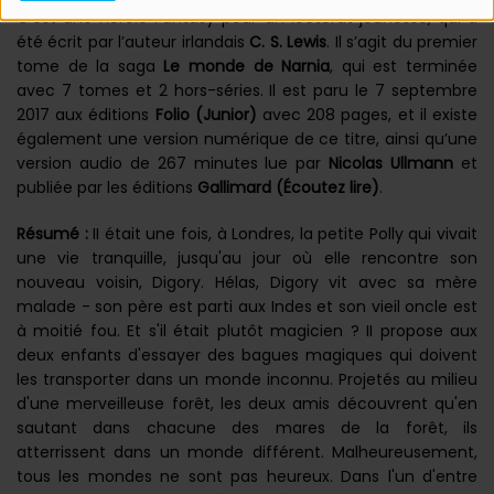
C’est une Heroic Fantasy pour un lectorat jeunesse, qui a
été écrit par l’auteur irlandais
C. S. Lewis
. Il s’agit du premier
tome de la saga
Le monde de Narnia
, qui est terminée
avec 7 tomes et 2 hors-séries. Il est paru le 7 septembre
2017 aux éditions
Folio (Junior)
avec 208 pages, et il existe
également une version numérique de ce titre, ainsi qu’une
version audio de 267 minutes lue par
Nicolas Ullmann
et
publiée par les éditions
Gallimard (Écoutez lire)
.
Résumé :
II était une fois, à Londres, la petite Polly qui vivait
une vie tranquille, jusqu'au jour où elle rencontre son
nouveau voisin, Digory. Hélas, Digory vit avec sa mère
malade - son père est parti aux Indes et son vieil oncle est
à moitié fou. Et s'il était plutôt magicien ? II propose aux
deux enfants d'essayer des bagues magiques qui doivent
les transporter dans un monde inconnu. Projetés au milieu
d'une merveilleuse forêt, les deux amis découvrent qu'en
sautant dans chacune des mares de la forêt, ils
atterrissent dans un monde différent. Malheureusement,
tous les mondes ne sont pas heureux. Dans l'un d'entre