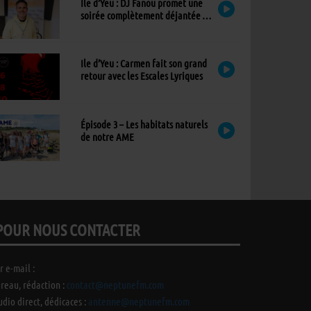
Ile d’Yeu : DJ Fanou promet une
soirée complètement déjantée à
Viens Dans Mon Île
Ile d’Yeu : Carmen fait son grand
retour avec les Escales Lyriques
Épisode 3 – Les habitats naturels
de notre AME
POUR NOUS CONTACTER
r e-mail :
reau, rédaction :
contact@neptunefm.com
udio direct, dédicaces :
antenne@neptunefm.com