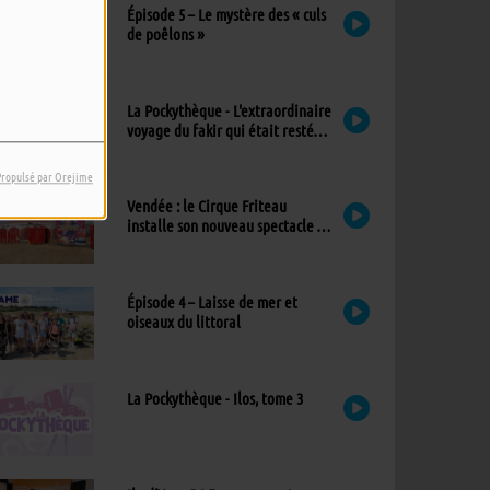
Épisode 5 – Le mystère des « culs
de poêlons »
La Pockythèque - L'extraordinaire
voyage du fakir qui était resté
coincé dans une armoire Ikea
Propulsé par Orejime
Vendée : le Cirque Friteau
installe son nouveau spectacle à
Brétignolles-sur-Mer
Épisode 4 – Laisse de mer et
oiseaux du littoral
La Pockythèque - Ilos, tome 3