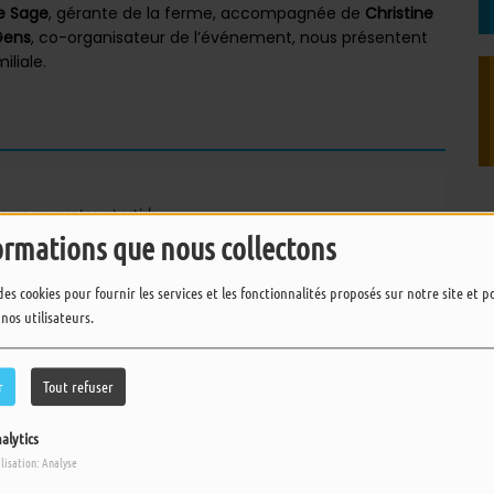
ie Sage
, gérante de la ferme, accompagnée de
Christine
Gens
, co-organisateur de l’événement, nous présentent
iliale.
pour commenter cet article
ormations que nous collectons
 CONNECTER
des cookies pour fournir les services et les fonctionnalités proposés sur notre site et 
 nos utilisateurs.
r
Tout refuser
alytics
ilisation: Analyse