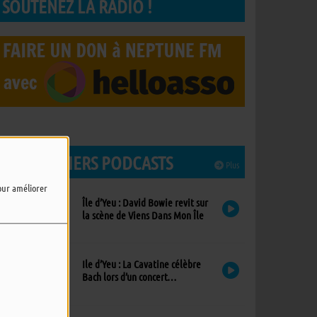
SOUTENEZ LA RADIO !
LES DERNIERS PODCASTS
Plus
pour améliorer
Île d’Yeu : David Bowie revit sur
la scène de Viens Dans Mon Île
Ile d’Yeu : La Cavatine célèbre
Bach lors d’un concert
exceptionnel à l’église