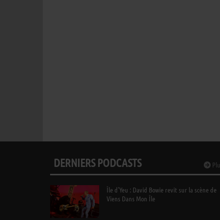
DERNIERS PODCASTS
Plu
Île d’Yeu : David Bowie revit sur la scène de
Viens Dans Mon Île