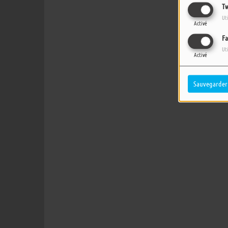
Tw
Ut
Activé
Fa
Ut
Activé
Sauvegarder