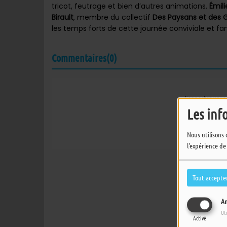
tricot, feutrage et bien d’autres animations.
Émil
Birault
, membre du collectif
Des Paysans et des 
les temps forts de cette journée conviviale et fam
Commentaires(0)
Connectez-vous 
Les inf
SE
Nous utilisons 
l'expérience de
Tout accepte
An
Ut
Activé