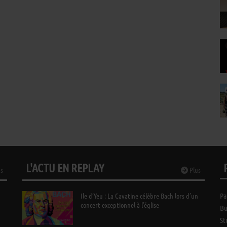
L'ACTU EN REPLAY
s
Plus
Ile d’Yeu : La Cavatine célèbre Bach lors d’un
Pa
concert exceptionnel à l’église
Bu
St