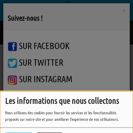
×
Suivez-nous !
Toi Jamais
ORIA
SUR FACEBOOK
SUR TWITTER
Podcasts
Graine de Cristal
Apatite
Apatite
SUR INSTAGRAM
Les informations que nous collectons
FERMER
Nous utilisons des cookies pour fournir les services et les fonctionnalités
proposés sur notre site et pour améliorer l'expérience de nos utilisateurs.