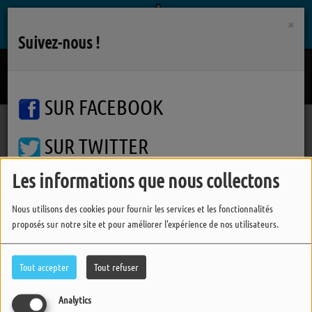
×
Suivez-nous !
La Marcheuse
CHRISTINE AND THE QUEENS
SUR FACEBOOK
SUR TWITTER
Podcasts
Accords D'accordéons
Accords d'Accordéons
Accords d'Accordéons
Les informations que nous collectons
SUR INSTAGRAM
Nous utilisons des cookies pour fournir les services et les fonctionnalités
proposés sur notre site et pour améliorer l'expérience de nos utilisateurs.
FERMER
Tout accepter
Tout refuser
Analytics