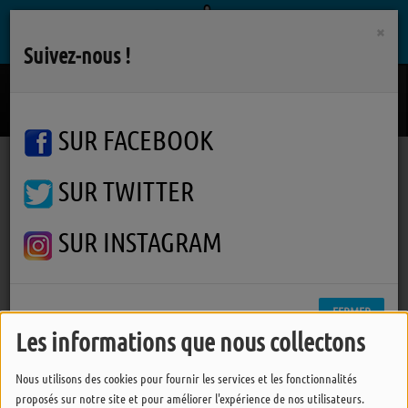
×
Suivez-nous !
Dommage
BIGFLO & OLI
SUR FACEBOOK
SUR TWITTER
Podcasts
J'vous Dis Pas
Ile d'Yeu : Le groupe vocal Les Inattendus en concert le 12 avril
Ile d'Yeu : Le groupe vocal Les
SUR INSTAGRAM
Inattendus en concert le 12
avril
FERMER
Les informations que nous collectons
Nous utilisons des cookies pour fournir les services et les fonctionnalités
proposés sur notre site et pour améliorer l'expérience de nos utilisateurs.