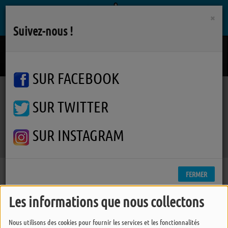
×
Suivez-nous !
The Big Kaboom
BEAU BANDIT
SUR FACEBOOK
SUR TWITTER
Podcasts
Whydah Gally
Whydah Gally
Whydah Gally
SUR INSTAGRAM
FERMER
Les informations que nous collectons
Nous utilisons des cookies pour fournir les services et les fonctionnalités