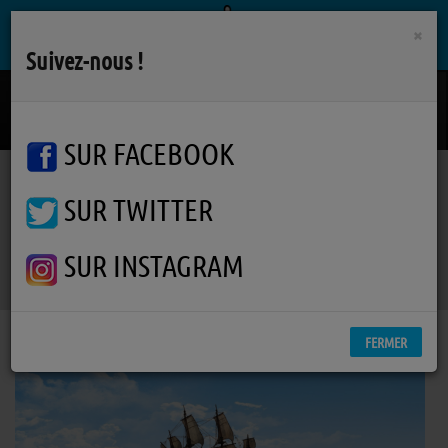
×
Suivez-nous !
Loin Devant
PERO
SUR FACEBOOK
SUR TWITTER
Podcasts
Whydah Gally
RSS
Whydah Gally
SUR INSTAGRAM
FERMER