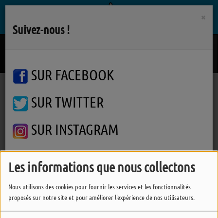
×
Suivez-nous !
J'en Suis La
SLIMANE
SUR FACEBOOK
SUR TWITTER
Podcasts
Autres interviews
Viens Dans Mon Ile
Viens Dans Mon Ile 2025 : Nach
Viens Dans Mon Ile 2025 :
SUR INSTAGRAM
Nach
Les informations que nous collectons
FERMER
Nous utilisons des cookies pour fournir les services et les fonctionnalités
proposés sur notre site et pour améliorer l'expérience de nos utilisateurs.