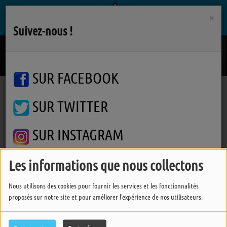
×
Suivez-nous !
Le Prochain Reve
GRAND CORPS MALADE / STYLETO
SUR FACEBOOK
SUR TWITTER
Podcasts
Autres interviews
Viens Dans Mon Ile
Viens Dans Mon Ile 2025 : Mystique Altesse
Viens Dans Mon Ile 2025 :
SUR INSTAGRAM
Mystique Altesse
Les informations que nous collectons
FERMER
Nous utilisons des cookies pour fournir les services et les fonctionnalités
proposés sur notre site et pour améliorer l'expérience de nos utilisateurs.