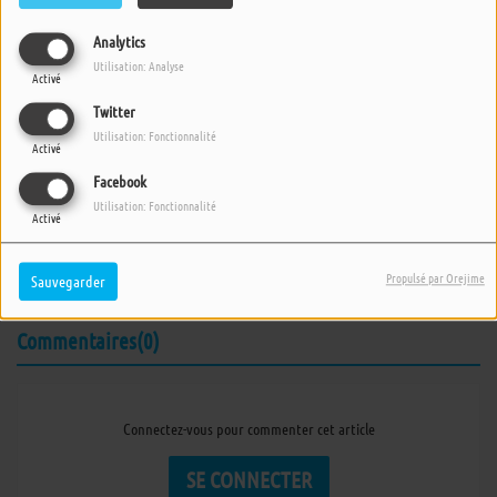
Analytics
Utilisation: Analyse
Activé
Twitter
Utilisation: Fonctionnalité
Activé
05 AOÛT 2022 -
4301 VUES
Facebook
ÉCOUTER LE PODCAST
TÉLÉCHARGER LE PODCAST
Utilisation: Fonctionnalité
Activé
Interview de l'artiste STAV durant le festival Viens Dans Mon
Ile.
Propulsé par Orejime
Sauvegarder
Commentaires(0)
Connectez-vous pour commenter cet article
SE CONNECTER