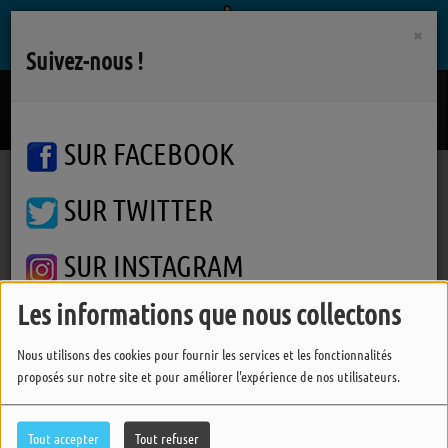
×
Suivez-nous !
I Knew It, I Knew You
TAYLOR SWIFT
SUR FACEBOOK
SUR TWITTER
Podcasts
Autres interviews
Viens Dans Mon Ile
STAV durant le Festival Viens Dans Mon Ile
STAV durant le Festival Viens
SUR INSTAGRAM
Dans Mon Ile
Les informations que nous collectons
FERMER
Nous utilisons des cookies pour fournir les services et les fonctionnalités
proposés sur notre site et pour améliorer l'expérience de nos utilisateurs.
Tout accepter
Tout refuser