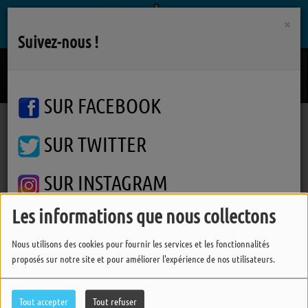
×
Suivez-nous !
Look At My Life
GRACIE ABRAMS
SUR FACEBOOK
SUR TWITTER
Podcasts
Autres interviews
Viens Dans Mon Ile
Mariluce durant le festival Viens Dans Mon Ile 2022
Mariluce durant le festival
SUR INSTAGRAM
Viens Dans Mon Ile 2022
Les informations que nous collectons
FERMER
Nous utilisons des cookies pour fournir les services et les fonctionnalités
proposés sur notre site et pour améliorer l'expérience de nos utilisateurs.
Tout accepter
Tout refuser