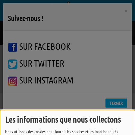
×
Suivez-nous !
Regarde !
MONROE
SUR FACEBOOK
SUR TWITTER
Podcasts
Varanger
Varanger
Varanger
SUR INSTAGRAM
FERMER
Les informations que nous collectons
Nous utilisons des cookies pour fournir les services et les fonctionnalités