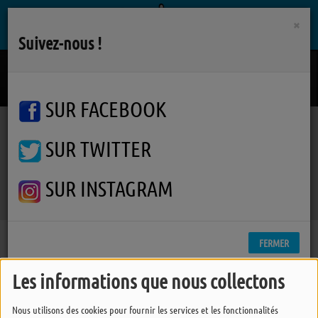
×
Suivez-nous !
Plan A
KYO
SUR FACEBOOK
SUR TWITTER
Podcasts
Varanger
Varanger
Varanger
SUR INSTAGRAM
FERMER
Les informations que nous collectons
Nous utilisons des cookies pour fournir les services et les fonctionnalités