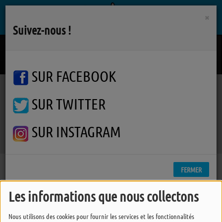
×
Suivez-nous !
Dans La Matiere
LADYLIKE LILY
SUR FACEBOOK
SUR TWITTER
Podcasts
Varanger
Varanger
Varanger
SUR INSTAGRAM
FERMER
Les informations que nous collectons
Nous utilisons des cookies pour fournir les services et les fonctionnalités