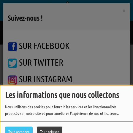
×
Suivez-nous !
My Guy
SAM SMITH
SUR FACEBOOK
SUR TWITTER
Podcasts
Un Temps Pour Soi
Un Temps Pour Soi
Un Temps Pour Soi
SUR INSTAGRAM
Les informations que nous collectons
FERMER
Nous utilisons des cookies pour fournir les services et les fonctionnalités
proposés sur notre site et pour améliorer l'expérience de nos utilisateurs.
Tout accepter
Tout refuser