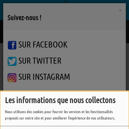
×
Suivez-nous !
J'te Laisserai Pas Partir
VERNIS ROUGE / MATTYEUX
SUR FACEBOOK
SUR TWITTER
Podcasts
Un Lyeu, Une Rencontre
La pêche à l'Ile d'Yeu; au présent... et à l'avenir ?
La pêche à l'Ile d'Yeu; au
SUR INSTAGRAM
présent... et à l'avenir ?
Les informations que nous collectons
FERMER
Nous utilisons des cookies pour fournir les services et les fonctionnalités
proposés sur notre site et pour améliorer l'expérience de nos utilisateurs.