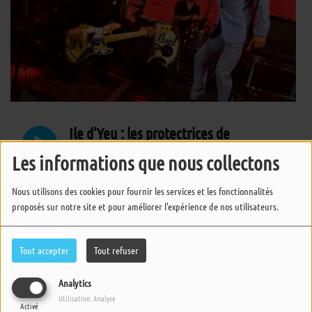
Ile d’Yeu : les protectrices de
l’environnement veillent sur les
espaces naturels tout l’été
Les informations que nous collectons
Nous utilisons des cookies pour fournir les services et les fonctionnalités
proposés sur notre site et pour améliorer l'expérience de nos utilisateurs.
La Pockythèque - Death Note, tome 12
Tout accepter
Tout refuser
Phil's Music
Analytics
Utilisation: Analyse
Activé