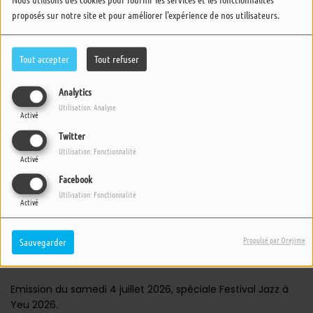
proposés sur notre site et pour améliorer l'expérience de nos utilisateurs.
Tout accepter
Tout refuser
Analytics
Utilisation: Analyse
Activé
Twitter
Utilisation: Fonctionnalité
Activé
Facebook
Utilisation: Fonctionnalité
Activé
04 JUILLET 2026 -
526 VUES
Propulsé par Orejime
Sauvegarder
ÉCOUTER LE PODCAST
TÉLÉCHARGER LE PODCAST
Emission du samedi 4 juillet 2026, spéciale Festival Jazz à
Yeu 2026.