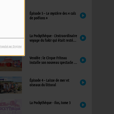
exceptionnel à l’église
Épisode 5 – Le mystère des « culs
de poêlons »
La Pockythèque - L'extraordinaire
voyage du fakir qui était resté
coincé dans une armoire Ikea
Propulsé par Orejime
Vendée : le Cirque Friteau
installe son nouveau spectacle à
Brétignolles-sur-Mer
Épisode 4 – Laisse de mer et
oiseaux du littoral
La Pockythèque - Ilos, tome 3