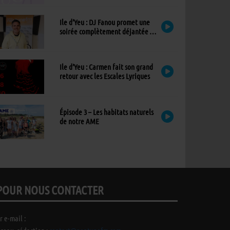
Ile d’Yeu : DJ Fanou promet une
soirée complètement déjantée à
Viens Dans Mon Île
Ile d’Yeu : Carmen fait son grand
retour avec les Escales Lyriques
Épisode 3 – Les habitats naturels
de notre AME
POUR NOUS CONTACTER
r e-mail :