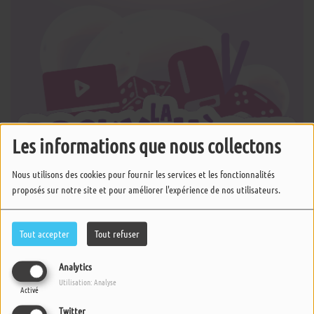
Les informations que nous collectons
Nous utilisons des cookies pour fournir les services et les fonctionnalités
proposés sur notre site et pour améliorer l'expérience de nos utilisateurs.
Tout accepter
Tout refuser
Analytics
Utilisation: Analyse
22 MAI 2026 -
753 VUES
Activé
Twitter
ÉCOUTER LE PODCAST
TÉLÉCHARGER LE PODCAST