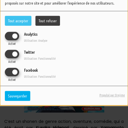
proposés sur notre site et pour améliorer l'expérience de nos utilisateurs.
Tout accepter
Tout refuser
Analytics
Utilisation: Analyse
Activé
Twitter
Utilisation: Fonctionnalité
Activé
Facebook
Utilisation: Fonctionnalité
Activé
Propulsé par Orejime
Sauvegarder
C’est un shonen de genre action, aventure, comédie, qui a
été écrit par
Kusaka Hidenori
, dessiné par
Yamamoto