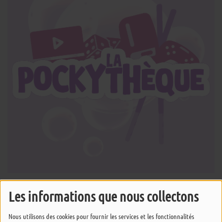
13 MAI 2026 -
891 VUES
Les informations que nous collectons
ÉCOUTER LE PODCAST
TÉLÉCHARGER LE PODCAST
Nous utilisons des cookies pour fournir les services et les fonctionnalités