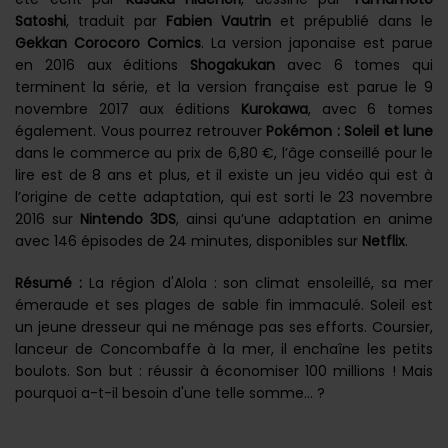
Satoshi
, traduit par
Fabien Vautrin
et prépublié dans le
Gekkan Corocoro Comics
. La version japonaise est parue
en 2016 aux éditions
Shogakukan
avec 6 tomes qui
terminent la série, et la version française est parue le 9
novembre 2017 aux éditions
Kurokawa
, avec 6 tomes
également. Vous pourrez retrouver
Pokémon : Soleil et lune
dans le commerce au prix de 6,80 €, l’âge conseillé pour le
lire est de 8 ans et plus, et il existe un jeu vidéo qui est à
l’origine de cette adaptation, qui est sorti le 23 novembre
2016 sur
Nintendo 3DS
, ainsi qu’une adaptation en anime
avec 146 épisodes de 24 minutes, disponibles sur
Netflix
.
Résumé :
La région d'Alola : son climat ensoleillé, sa mer
émeraude et ses plages de sable fin immaculé. Soleil est
un jeune dresseur qui ne ménage pas ses efforts. Coursier,
lanceur de Concombaffe à la mer, il enchaîne les petits
boulots. Son but : réussir à économiser 100 millions ! Mais
pourquoi a-t-il besoin d'une telle somme... ?