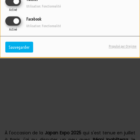
Utilisation: Fonctionnalité
Activé
Facebook
Utilisation: Fonctionnalité
Activé
Propulsé par Orejime
Sauvegarder
À l'occasion de la
Japan Expo 2025
qui s'est tenue en juillet
à Paris, j'ai pu discuter un peu avec
Rémi Inghilterra
, le