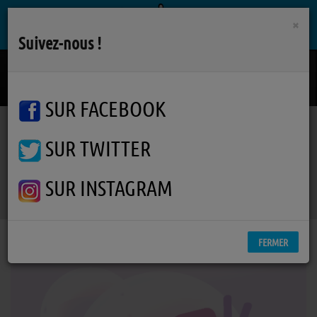
×
Suivez-nous !
Never Be The Same Again
MELANIE C
SUR FACEBOOK
SUR TWITTER
Podcasts
La Pockythèque
La Pockythèque - Courtisans
La Pockythèque - Courtisans
SUR INSTAGRAM
FERMER