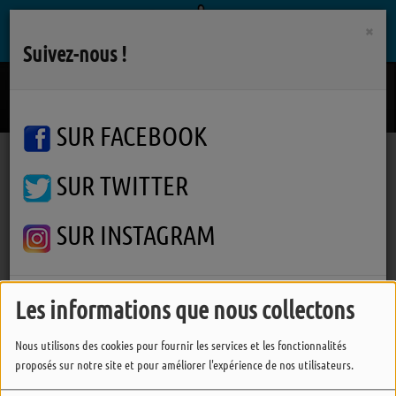
×
Suivez-nous !
Alaska
ST. LUNDI
SUR FACEBOOK
SUR TWITTER
Podcasts
J'vous Dis Pas
Saint-Gilles-Croix-de-Vie : art, nature et savoirs au Festival du Plancton
Saint-Gilles-Croix-de-Vie : art,
SUR INSTAGRAM
nature et savoirs au Festival
du Plancton
FERMER
Les informations que nous collectons
Nous utilisons des cookies pour fournir les services et les fonctionnalités
proposés sur notre site et pour améliorer l'expérience de nos utilisateurs.