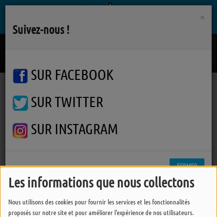
×
Suivez-nous !
Satellite
MORE AMOUR
SUR FACEBOOK
SUR TWITTER
Podcasts
J'vous Dis Pas
Nantes : le festival Handiclap revient pour une 39ᵉ édition aux Machines de l’île
Nantes : le festival Handiclap
SUR INSTAGRAM
revient pour une 39ᵉ édition
aux Machines de l’île
FERMER
Les informations que nous collectons
Nous utilisons des cookies pour fournir les services et les fonctionnalités
proposés sur notre site et pour améliorer l'expérience de nos utilisateurs.