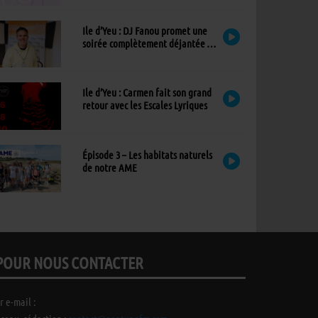
Ile d’Yeu : DJ Fanou promet une
soirée complètement déjantée à
Viens Dans Mon Île
Ile d’Yeu : Carmen fait son grand
retour avec les Escales Lyriques
Épisode 3 – Les habitats naturels
de notre AME
POUR NOUS CONTACTER
r e-mail :