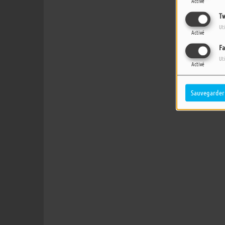
Activé
Tw
Ut
Activé
Fa
Ut
Activé
Sauvegarder