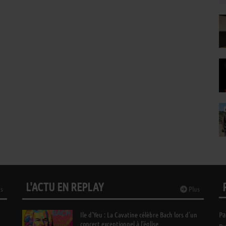
L'ACTU EN REPLAY
s
Plus
Ile d’Yeu : La Cavatine célèbre Bach lors d’un
Pa
concert exceptionnel à l’église