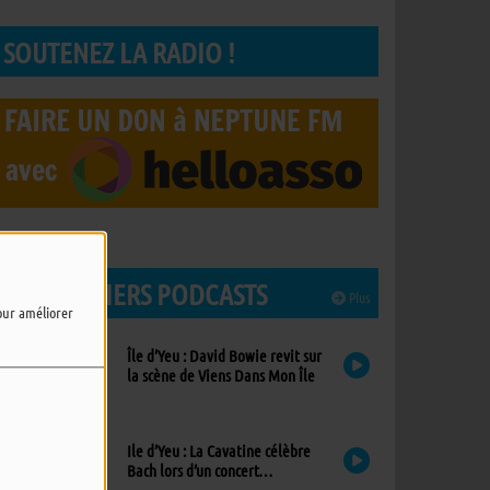
SOUTENEZ LA RADIO !
LES DERNIERS PODCASTS
Plus
pour améliorer
Île d’Yeu : David Bowie revit sur
la scène de Viens Dans Mon Île
Ile d’Yeu : La Cavatine célèbre
Bach lors d’un concert