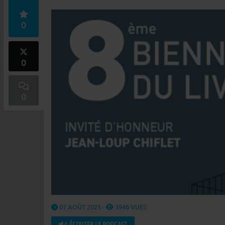
0
0
0
07 AOÛT 2025 -
3946 VUES
ÉCOUTER LE PODCAST