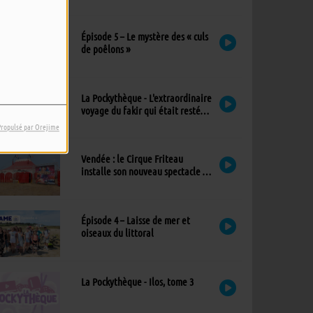
exceptionnel à l’église
Épisode 5 – Le mystère des « culs
de poêlons »
La Pockythèque - L'extraordinaire
voyage du fakir qui était resté
coincé dans une armoire Ikea
Propulsé par Orejime
Vendée : le Cirque Friteau
installe son nouveau spectacle à
Brétignolles-sur-Mer
Épisode 4 – Laisse de mer et
oiseaux du littoral
La Pockythèque - Ilos, tome 3