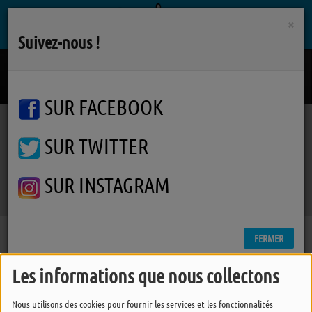
×
Suivez-nous !
Cendrillon
TELEPHONE
SUR FACEBOOK
SUR TWITTER
Podcasts
Furie de Temps
Furie de Temps
Furie de Temps
SUR INSTAGRAM
FERMER
Les informations que nous collectons
Nous utilisons des cookies pour fournir les services et les fonctionnalités